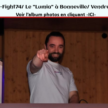
l-Fight74/ Le "Lumia" à Bonneville/ Vendr
Voir l'album photos en cliquant -ICI-