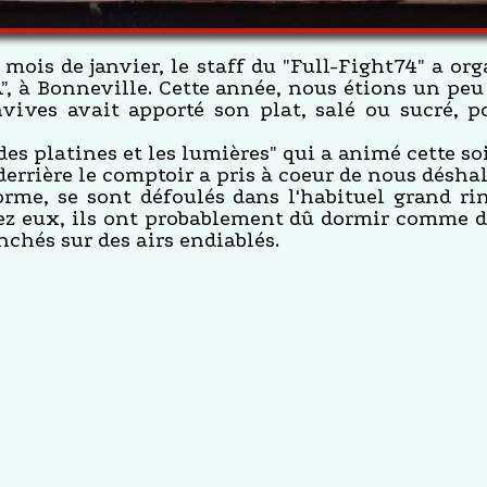
is de janvier, le staff du "Full-Fight74" a org
A", à Bonneville. Cette année, nous étions un p
vives avait apporté son plat, salé ou sucré, p
des platines et les lumières" qui a animé cette soi
 derrière le comptoir a pris à coeur de nous déshal
rme, se sont défoulés dans l'habituel grand rin
hez eux, ils ont probablement dû dormir comme de
nchés sur des airs endiablés.