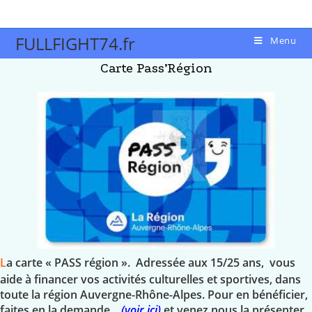
FULLFIGHT74.fr
Menu
Carte Pass’Région
L
a carte
« PASS région »
. Adressée aux 15/25 ans, vous
aide à financer vos activités culturelles et sportives, dans
toute la région Auvergne-Rhône-Alpes. Pour en bénéficier,
faites en la demande
(voir ici
)
et venez nous la présenter,