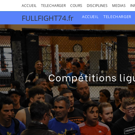
ACCUEIL
TELECHARGER
COURS
DISCIPLINES
MEDIAS
IN
FULLFIGHT74.fr
ACCUEIL
TELECHARGER
Compétitions li