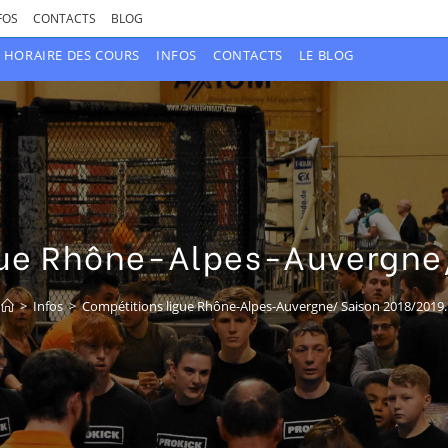
FOS
CONTACTS
BLOG
HORAIRE DES COURS
INFOS
CONTACTS
LE BLOG
gue Rhône-Alpes-Auvergne/
>
Infos
>
Compétitions ligue Rhône-Alpes-Auvergne/ Saison 2018/2019.