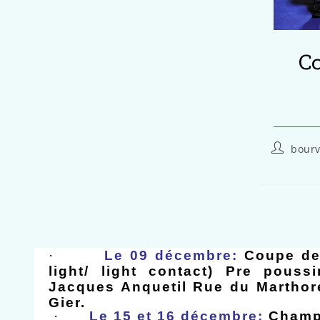
C
bourv
·
Le 09 décembre:
Coupe de
light/ light contact) Pre pous
Jacques Anquetil Rue du Marthore
Gier.
·
Le 15 et 16 décembre:
Champ