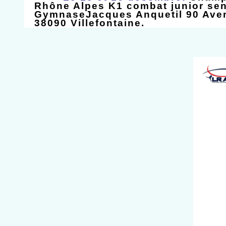
Rhône Alpes K1 combat junior sen
Gymnase
Jacques Anquetil 90 Ave
38090 Villefontaine.